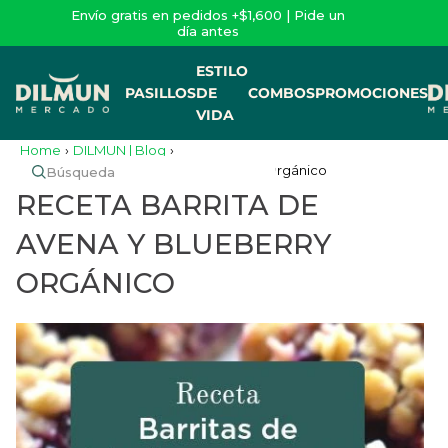
Envío gratis en pedidos +$1,600 | Pide un
día antes
ESTILO
PASILLOS
DE
COMBOS
PROMOCIONES
VIDA
Home
›
DILMUN | Blog
›
Receta Barrita De Avena Y Blueberry Orgánico
RECETA BARRITA DE
AVENA Y BLUEBERRY
ORGÁNICO