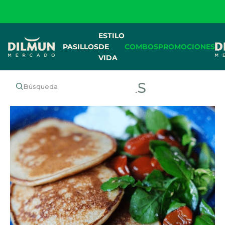
Envío gratis en pedidos +$1,600 | Pide un
día antes
ESTILO
PASILLOS
DE
COMBOS
PROMOCIONES
VIDA
RECETAS